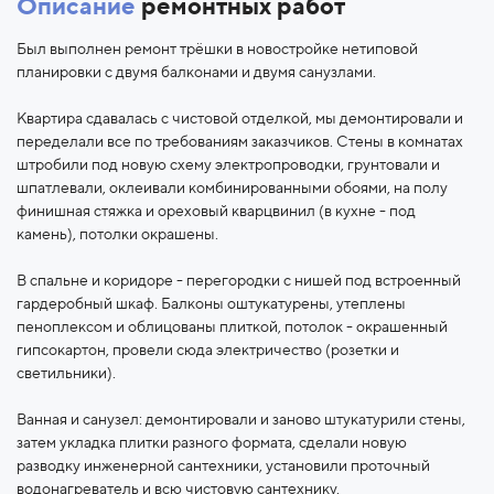
Описание
ремонтных работ
Был выполнен ремонт трёшки в новостройке нетиповой
планировки с двумя балконами и двумя санузлами.
Квартира сдавалась с чистовой отделкой, мы демонтировали и
переделали все по требованиям заказчиков. Стены в комнатах
штробили под новую схему электропроводки, грунтовали и
шпатлевали, оклеивали комбинированными обоями, на полу
финишная стяжка и ореховый кварцвинил (в кухне - под
камень), потолки окрашены.
В спальне и коридоре - перегородки с нишей под встроенный
гардеробный шкаф. Балконы оштукатурены, утеплены
пеноплексом и облицованы плиткой, потолок - окрашенный
гипсокартон, провели сюда электричество (розетки и
светильники).
Ванная и санузел: демонтировали и заново штукатурили стены,
затем укладка плитки разного формата, сделали новую
разводку инженерной сантехники, установили проточный
водонагреватель и всю чистовую сантехнику.