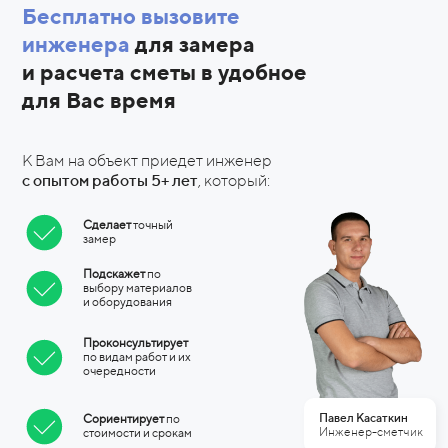
Бесплатно вызовите
инженера
для замера
и
расчета сметы в удобное
для Вас время
К Вам на объект приедет инженер
с
опытом работы 5+ лет
, который:
Сделает
точный
замер
Подскажет
по
выбору материалов
и
оборудования
Проконсультирует
по видам работ и их
очередности
Павел Касаткин
Сориентирует
по
Инженер-сметчик
стоимости и
срокам