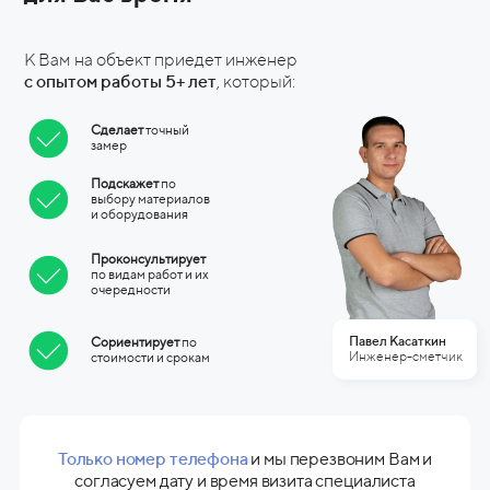
К Вам на объект приедет инженер
с
опытом работы 5+ лет
, который:
Сделает
точный
замер
Подскажет
по
выбору материалов
и
оборудования
Проконсультирует
по видам работ и их
очередности
Павел Касаткин
Сориентирует
по
Инженер-сметчик
стоимости и
срокам
Только номер телефона
и мы перезвоним Вам и
согласуем дату и время визита специалиста