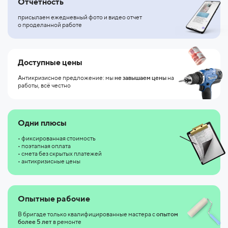
Отчетность
присылаем ежедневный фото и видео отчет
о
проделанной работе
Доступные цены
Антикризисное предложение: мы
не
завышаем цены
на
работы, всё честно
Одни плюсы
• фиксированная стоимость
• поэтапная оплата
• смета без скрытых платежей
• антикризисные цены
Опытные рабочие
В бригаде только квалифицированные мастера с
опытом
более 5
лет
в ремонте